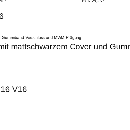
26
*
EUR
28,26
*
6
 mit mattschwarzem Cover und Gum
016 V16