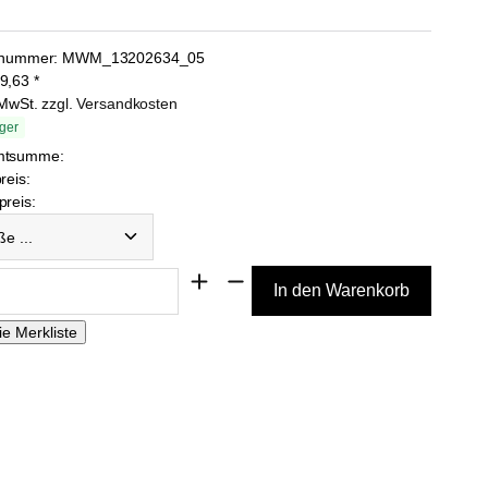
lnummer:
MWM_13202634_05
9,63
*
. MwSt.
zzgl. Versandkosten
ger
mtsumme:
reis:
reis:
...