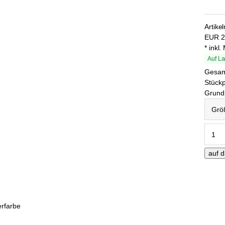
Artike
EUR
2
* inkl
Auf La
Gesa
Stückp
Grundp
Größe 
erfarbe